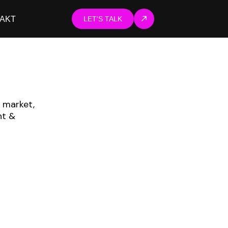
AKT
LET'S TALK
 market,
nt &