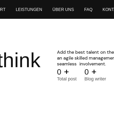
ART
LEISTUNGEN
ÜBER UNS
FAQ
KONT
think
Add the best talent on the
an agile skilled manageme
seamless involvement.
+
+
0
0
Total post
Blog writer