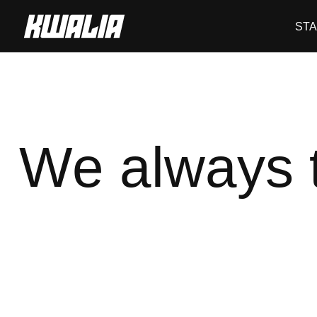
ST
We always 